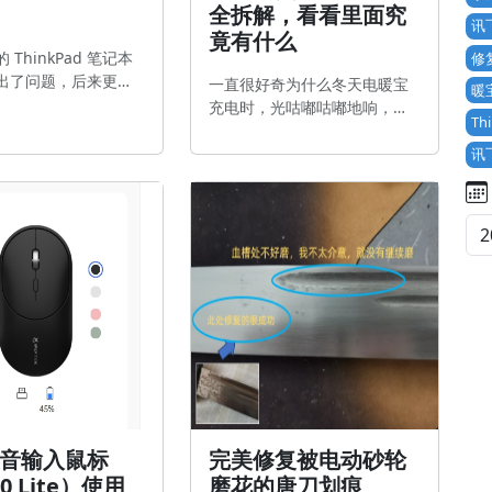
全拆解，看看里面究
讯
竟有什么
 ThinkPad 笔记本
修
出了问题，后来更换
一直很好奇为什么冬天电暖宝
暖
的。昨天晚上正好把
充电时，光咕嘟咕嘟地响，就
T
用尽，今天早上重新
是烧不热。今天拆了一个电暖
适配器时，发现充电
宝，给大家看看里面究竟有什
讯
示为红色。 一般来
么。我直接录成视频了，大家
灯为红色表示正在给
可以看视频。
；当灯变为白色时，
https://www.bilibili.com/vide
已经充满，此时主要
o/BV127zjBpEbP?t=12.0 根据
。 由于我平时
B站上的朋友uy76n的专业回
插着电源使用笔记
复： 这种是电极式暖水袋，靠
大多数时候处于满电
水当导体来短路加热，完全省
此通常看到的都是白
掉了加热体，为了加强水的导
。
电，水里面还会添加额外的东
西，（就
音输入鼠标
完美修复被电动砂轮
0 Lite）使用
磨花的唐刀划痕