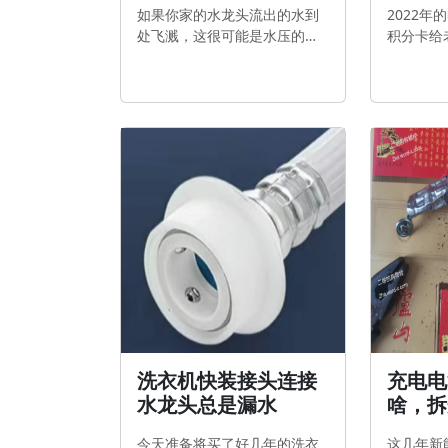
如果你家的水龙头流出的水到
2022
处飞溅，这很可能是水压的问
积分卡给
题，也有可能水龙头形状的问
Pro的
题。这个问题很好解决，只要
坏一次，
加一个多孔的垫片就可以了。
唉，真是愁人。 
就是下图这种。 我觉得找一个
坏了（上
饮料瓶子，随便剪一个塑料
都磕碎了
片，扎几个孔，也能起到类似
敏，折腾
的效果，有兴趣的朋友可以尝
下系统，
试一下。
用，我判
对电子硬
能不能自
拼夕夕上
一块屏幕
己更换上
洗衣机快装接头连接
充电电
水龙头总是漏水
啥，拆
今天准备将买了好几年的洗衣
这几年新