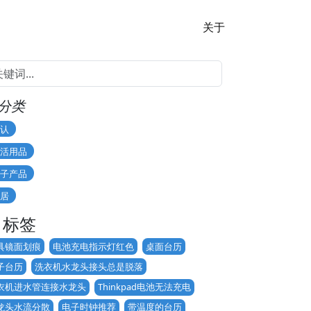
关于
分类
认
活用品
子产品
居
标签
具镜面划痕
电池充电指示灯红色
桌面台历
子台历
洗衣机水龙头接头总是脱落
衣机进水管连接水龙头
Thinkpad电池无法充电
龙头水流分散
电子时钟推荐
带温度的台历