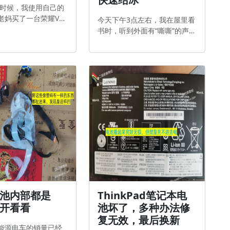
年的时候，我使用自己的
老妈买了一台荣耀V20
今天下午3点左右，我在屋里看
手机，基本上老妈一年摔
书时，听到外面有“嘶嘶”的声
一年换一个屏幕，
音，我以为是谁家在施工呢，
这次屏幕又摔
就没有当回事儿。 一会儿我爸
图手机后盖的右下角
上楼喊我出来，我开门一看原
），经常触摸不灵
来是屋外面墙角的水龙头漏水
了一下，也更新了一
了，仔细一检查发现水龙头的
然后重启，发现不管
肚子竟然裂开了。满地都是
断需要换屏幕。最近
水。虽然是不开空调室温还有
件比较感兴趣，想着
11度，但是外面水龙头流出来
己动手换屏，于是在
的水很多已经结成了冰渣，可
花了60多人民币买了
能跟背阴有关系吧。 北方用的
总成，对照着视频自
水龙头，买纯铜或者不锈钢的
了，还不错，
今天的气温是-2度~6度，按
池内部都是
ThinkPad笔记本电
开看看
池坏了，多种办法修
复无效，最后换新
能源电车的销量已经