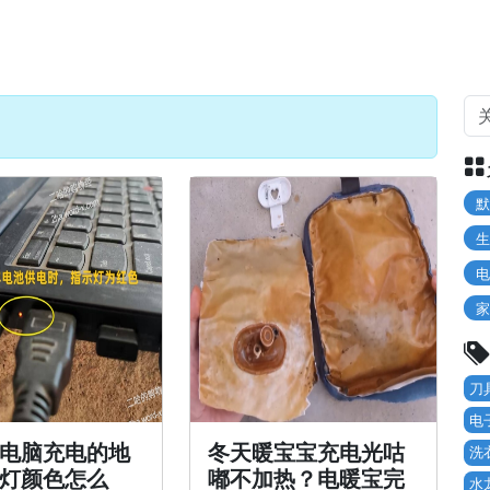
默
生
电
家
刀
电
电脑充电的地
冬天暖宝宝充电光咕
洗
灯颜色怎么
嘟不加热？电暖宝完
水