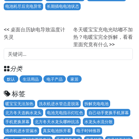
电池耗尽后充电异常
长期插电电池状态
<<
桌面台历缺电导致温度计
冬天暖宝宝充电光咕嘟不加
失灵
热？电暖宝完全拆解，看看
里面究竟有什么
>>
分类
默认
生活用品
电子产品
家居
标签
暖宝宝无法加热
洗衣机进水管总是脱落
拆解充电电池
北方冬天选购水龙头
电池充电指示灯红色
自己动手更换手机屏幕
手机更换屏幕
北方冬天水龙头哪种抗冻
水龙头水流分散
洗衣机进水管漏水
真实电池拆开看
电子时钟推荐